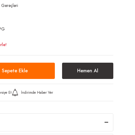
 Gereçleri
YPG
rle!
Sepete Ekle
Hemen Al
vsiye Et
İndirimde Haber Ver