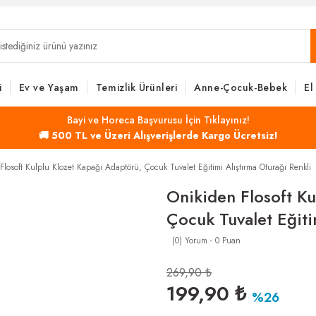
i
Ev ve Yaşam
Temizlik Ürünleri
Anne-Çocuk-Bebek
El
Bayi ve Horeca Başvurusu İçin Tıklayınız!
🚚 500 TL ve Üzeri Alışverişlerde Kargo Ücretsiz!
Flosoft Kulplu Klozet Kapağı Adaptörü, Çocuk Tuvalet Eğitimi Alıştırma Oturağı Renkli
Onikiden Flosoft Ku
Çocuk Tuvalet Eğiti
(0) Yorum - 0 Puan
269,90 ₺
199,90 ₺
%26