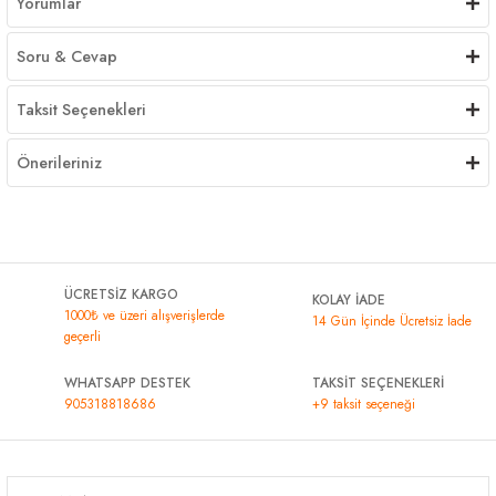
Yorumlar
Soru & Cevap
Taksit Seçenekleri
Önerileriniz
ÜCRETSİZ KARGO
KOLAY İADE
1000₺ ve üzeri alışverişlerde
14 Gün İçinde Ücretsiz İade
geçerli
WHATSAPP DESTEK
TAKSİT SEÇENEKLERİ
905318818686
+9 taksit seçeneği