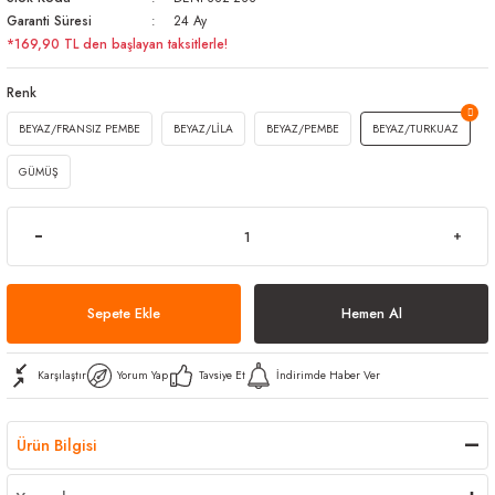
Garanti Süresi
24 Ay
arı
iler
 Mikrofiber Bezler
*169,90 TL den başlayan taksitlerle!
ı
e Kovalar
Renk
BEYAZ/FRANSIZ PEMBE
BEYAZ/LİLA
BEYAZ/PEMBE
BEYAZ/TURKUAZ
ereçleri
apları
GÜMÜŞ
spenserleri
Sepete Ekle
Hemen Al
Karşılaştır
Yorum Yap
Tavsiye Et
İndirimde Haber Ver
Ürün Bilgisi