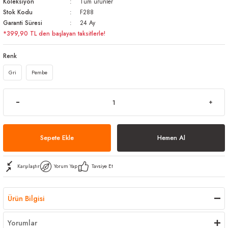
Koleksiyon
Tüm ürünler
arı
iler
 Mikrofiber Bezler
Stok Kodu
F288
Garanti Süresi
24 Ay
*399,90 TL den başlayan taksitlerle!
ı
e Kovalar
Renk
ereçleri
apları
Gri
Pembe
spenserleri
Sepete Ekle
Hemen Al
Karşılaştır
Yorum Yap
Tavsiye Et
Ürün Bilgisi
Yorumlar