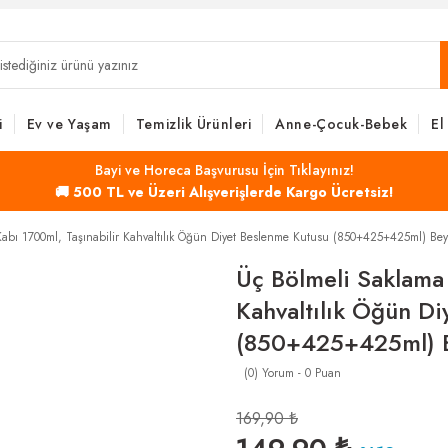
i
Ev ve Yaşam
Temizlik Ürünleri
Anne-Çocuk-Bebek
El
Bayi ve Horeca Başvurusu İçin Tıklayınız!
🚚 500 TL ve Üzeri Alışverişlerde Kargo Ücretsiz!
abı 1700ml, Taşınabilir Kahvaltılık Öğün Diyet Beslenme Kutusu (850+425+425ml) Be
Üç Bölmeli Saklama 
Kahvaltılık Öğün Di
(850+425+425ml) 
(0) Yorum - 0 Puan
169,90 ₺