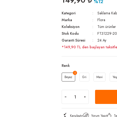
149,90 ₺
%12
Kategori
Saklama Kab
Marka
Flora
Koleksiyon
Tüm ürünler
Stok Kodu
FT31229-20
Garanti Süresi
24 Ay
*149,90 TL den başlayan taksitle
Renk
Beyaz
Gri
Mavi
Yeş
Karşılaştır
Yorum Yap
Ta