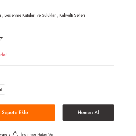
ı
,
Beslenme Kutuları ve Suluklar
,
Kahvaltı Setleri
71
rle!
il
Sepete Ekle
Hemen Al
vsiye Et
İndirimde Haber Ver