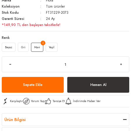
Marka
Flora
Koleksiyon
Tüm ürünler
arı
iler
 Mikrofiber Bezler
Stok Kodu
FT31229-2073
Garanti Süresi
24 Ay
ı
e Kovalar
*149,90 TL den başlayan taksitlerle!
ereçleri
apları
Renk
Beyaz
Gri
Mavi
Yeşil
spenserleri
Sepete Ekle
Hemen Al
Karşılaştır
Yorum Yap
Tavsiye Et
İndirimde Haber Ver
Ürün Bilgisi