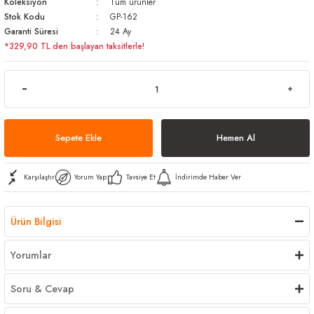
Koleksiyon
Tüm ürünler
arı
iler
 Mikrofiber Bezler
Stok Kodu
GP-162
Garanti Süresi
24 Ay
*329,90 TL den başlayan taksitlerle!
ı
e Kovalar
ereçleri
apları
Sepete Ekle
Hemen Al
spenserleri
Karşılaştır
Yorum Yap
Tavsiye Et
İndirimde Haber Ver
Ürün Bilgisi
Yorumlar
Soru & Cevap