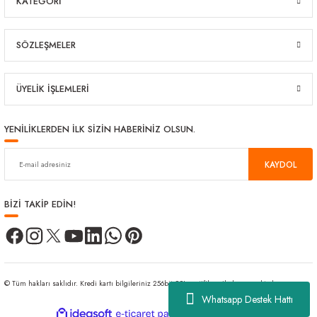
KATEGORİ
SÖZLEŞMELER
ÜYELİK İŞLEMLERİ
YENİLİKLERDEN İLK SİZİN HABERİNİZ OLSUN.
KAYDOL
BİZİ TAKİP EDİN!
© Tüm hakları saklıdır. Kredi kartı bilgileriniz 256bit SSL sertifikası ile korunmaktadır.
Whatsapp Destek Hattı
ideasoft
ile
e-