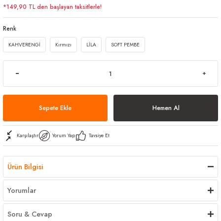
*149,90 TL den başlayan taksitlerle!
arı
iler
 Mikrofiber Bezler
Renk
ı
e Kovalar
KAHVERENGİ
Kırmızı
LİLA
SOFT PEMBE
ereçleri
apları
Sepete Ekle
Hemen Al
spenserleri
Karşılaştır
Yorum Yap
Tavsiye Et
Ürün Bilgisi
Yorumlar
Soru & Cevap