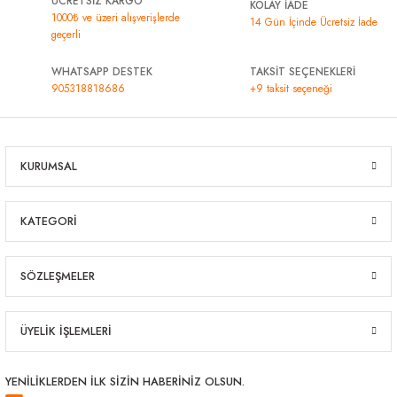
ÜCRETSİZ KARGO
KOLAY İADE
1000₺ ve üzeri alışverişlerde
arı
iler
 Mikrofiber Bezler
14 Gün İçinde Ücretsiz İade
geçerli
ı
e Kovalar
WHATSAPP DESTEK
TAKSİT SEÇENEKLERİ
905318818686
+9 taksit seçeneği
ereçleri
apları
KURUMSAL
spenserleri
KATEGORİ
SÖZLEŞMELER
ÜYELİK İŞLEMLERİ
YENİLİKLERDEN İLK SİZİN HABERİNİZ OLSUN.