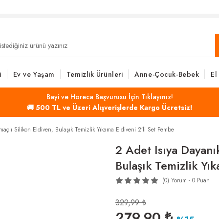
i
Ev ve Yaşam
Temizlik Ürünleri
Anne-Çocuk-Bebek
El
Bayi ve Horeca Başvurusu İçin Tıklayınız!
🚚 500 TL ve Üzeri Alışverişlerde Kargo Ücretsiz!
maçlı Silikon Eldiven, Bulaşık Temizlik Yıkama Eldiveni 2’li Set Pembe
2 Adet Isıya Dayanı
Bulaşık Temizlik Yı
(0) Yorum - 0 Puan
329,99 ₺
279,90 ₺