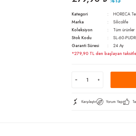
%15
Kategori
HORECA Temi
Marka
Silicolife
Koleksiyon
Tüm ürünler
Stok Kodu
SL-60-PUD
Garanti Süresi
24 Ay
*279,90 TL den başlayan taksitle
Karşılaştır
Yorum Yap
Ta