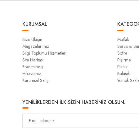
KURUMSAL
KATEGOR
Bize Ulaşın
Mutfak
Mağazalarımız
Servis & S
Bilgi Toplumu Hizmetleri
Sofra
Site Haritası
Pişirme
Franchising
Piknik
Hikayemiz
Bulaşık
Kurumsal Satış
Yemek Sakl
YENİLİKLERDEN İLK SİZİN HABERİNİZ OLSUN.