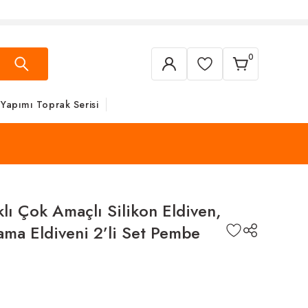
SAAT 14:00'A KADAR VERECEĞİNİZ SİPA
0
 Yapımı Toprak Serisi
klı Çok Amaçlı Silikon Eldiven,
kama Eldiveni 2’li Set Pembe