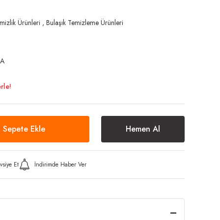
zlik Ürünleri
,
Bulaşık Temizleme Ürünleri
RA
rle!
Sepete Ekle
Hemen Al
vsiye Et
İndirimde Haber Ver