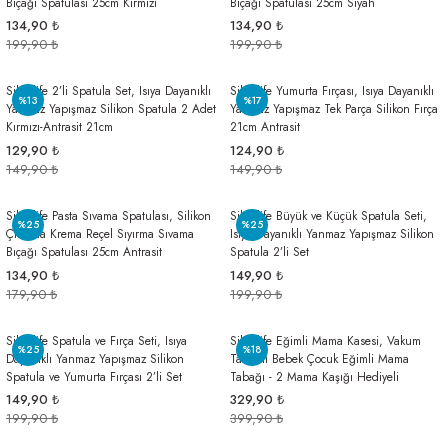
Bıçağı Spatulası 25cm Kırmızı
Bıçağı Spatulası 25cm Siyah
134,90 ₺
134,90 ₺
199,90 ₺
199,90 ₺
Silicolife 2’li Spatula Set, Isıya Dayanıklı
Silicolife Yumurta Fırçası, Isıya Dayanıklı
%13
%17
Yanmaz Yapışmaz Silikon Spatula 2 Adet
Yanmaz Yapışmaz Tek Parça Silikon Fırça
Kırmızı-Antrasit 21cm
21cm Antrasit
129,90 ₺
124,90 ₺
149,90 ₺
149,90 ₺
Silicolife Pasta Sıvama Spatulası, Silikon
Silicolife Büyük ve Küçük Spatula Seti,
%25
%25
Çikolata Krema Reçel Sıyırma Sıvama
Isıya Dayanıklı Yanmaz Yapışmaz Silikon
Bıçağı Spatulası 25cm Antrasit
Spatula 2’li Set
134,90 ₺
149,90 ₺
179,90 ₺
199,90 ₺
Silicolife Spatula ve Fırça Seti, Isıya
Silicolife Eğimli Mama Kasesi, Vakum
%25
%18
Dayanıklı Yanmaz Yapışmaz Silikon
Tabanlı Bebek Çocuk Eğimli Mama
Spatula ve Yumurta Fırçası 2’li Set
Tabağı - 2 Mama Kaşığı Hediyeli
149,90 ₺
329,90 ₺
199,90 ₺
399,90 ₺