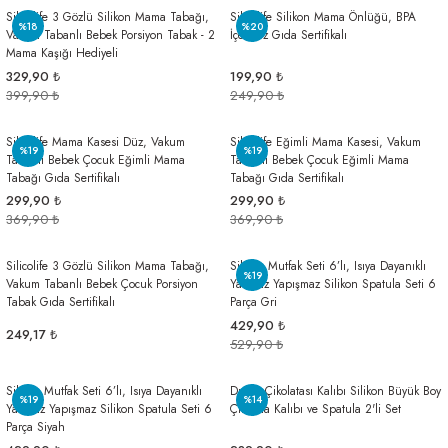
Silicolife 3 Gözlü Silikon Mama Tabağı,
Silicolife Silikon Mama Önlüğü, BPA
%18
%20
Vakum Tabanlı Bebek Porsiyon Tabak - 2
İçermez Gıda Sertifikalı
Mama Kaşığı Hediyeli
329,90 ₺
199,90 ₺
399,90 ₺
249,90 ₺
Silicolife Mama Kasesi Düz, Vakum
Silicolife Eğimli Mama Kasesi, Vakum
%19
%19
Tabanlı Bebek Çocuk Eğimli Mama
Tabanlı Bebek Çocuk Eğimli Mama
Tabağı Gıda Sertifikalı
Tabağı Gıda Sertifikalı
299,90 ₺
299,90 ₺
369,90 ₺
369,90 ₺
Silicolife 3 Gözlü Silikon Mama Tabağı,
Silikon Mutfak Seti 6’lı, Isıya Dayanıklı
%19
Vakum Tabanlı Bebek Çocuk Porsiyon
Yanmaz Yapışmaz Silikon Spatula Seti 6
Tabak Gıda Sertifikalı
Parça Gri
429,90 ₺
249,17 ₺
529,90 ₺
Silikon Mutfak Seti 6’lı, Isıya Dayanıklı
Dubai Çikolatası Kalıbı Silikon Büyük Boy
%19
%14
Yanmaz Yapışmaz Silikon Spatula Seti 6
Çikolata Kalıbı ve Spatula 2'li Set
Parça Siyah