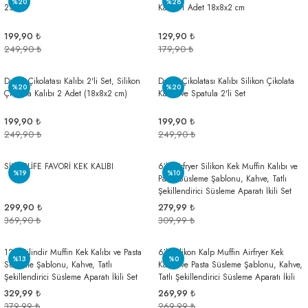
%20
%28
23 cm
Kalıbı 1 Adet 18x8x2 cm
199,90 ₺
129,90 ₺
249,90 ₺
179,90 ₺
Dubai Çikolatası Kalıbı 2'li Set, Silikon
Dubai Çikolatası Kalıbı Silikon Çikolata
%20
%20
Çikolata Kalıbı 2 Adet (18x8x2 cm)
Kalıbı ve Spatula 2'li Set
199,90 ₺
199,90 ₺
249,90 ₺
249,90 ₺
SİLİCOLİFE FAVORİ KEK KALIBI
6’lı Airfryer Silikon Kek Muffin Kalıbı ve
%19
%10
Pasta Süsleme Şablonu, Kahve, Tatlı
Şekillendirici Süsleme Aparatı İkili Set
299,90 ₺
279,99 ₺
369,90 ₺
309,99 ₺
12'li Silindir Muffin Kek Kalıbı ve Pasta
6’lı Silikon Kalp Muffin Airfryer Kek
%13
%0
Süsleme Şablonu, Kahve, Tatlı
Kalıbı ve Pasta Süsleme Şablonu, Kahve,
Şekillendirici Süsleme Aparatı İkili Set
Tatlı Şekillendirici Süsleme Aparatı İkili
Set
329,99 ₺
269,99 ₺
379,99 ₺
269,99 ₺