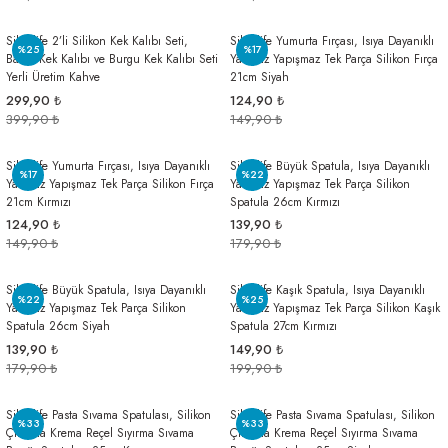
Silicolife 2’li Silikon Kek Kalıbı Seti,
Silicolife Yumurta Fırçası, Isıya Dayanıklı
%25
%17
Baton Kek Kalıbı ve Burgu Kek Kalıbı Seti
Yanmaz Yapışmaz Tek Parça Silikon Fırça
Yerli Üretim Kahve
21cm Siyah
299,90 ₺
124,90 ₺
399,90 ₺
149,90 ₺
Silicolife Yumurta Fırçası, Isıya Dayanıklı
Silicolife Büyük Spatula, Isıya Dayanıklı
%17
%22
Yanmaz Yapışmaz Tek Parça Silikon Fırça
Yanmaz Yapışmaz Tek Parça Silikon
21cm Kırmızı
Spatula 26cm Kırmızı
124,90 ₺
139,90 ₺
149,90 ₺
179,90 ₺
Silicolife Büyük Spatula, Isıya Dayanıklı
Silicolife Kaşık Spatula, Isıya Dayanıklı
%22
%25
Yanmaz Yapışmaz Tek Parça Silikon
Yanmaz Yapışmaz Tek Parça Silikon Kaşık
Spatula 26cm Siyah
Spatula 27cm Kırmızı
139,90 ₺
149,90 ₺
179,90 ₺
199,90 ₺
Silicolife Pasta Sıvama Spatulası, Silikon
Silicolife Pasta Sıvama Spatulası, Silikon
%33
%33
Çikolata Krema Reçel Sıyırma Sıvama
Çikolata Krema Reçel Sıyırma Sıvama