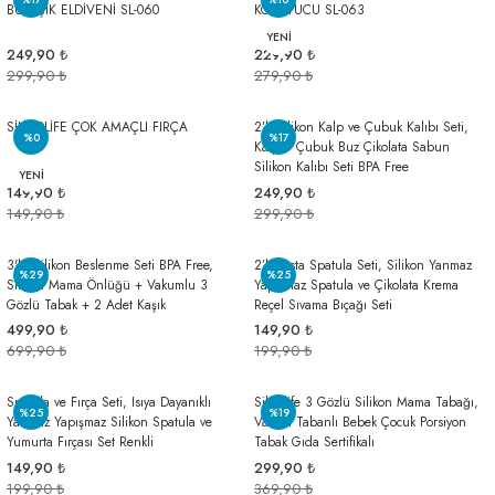
BULAŞIK ELDİVENİ SL-060
KORUYUCU SL-063
arı
iler
 Mikrofiber Bezler
YENİ
249,90 ₺
229,90 ₺
299,90 ₺
279,90 ₺
ı
e Kovalar
SİLİCOLİFE ÇOK AMAÇLI FIRÇA
2’li Silikon Kalp ve Çubuk Kalıbı Seti,
ereçleri
apları
%0
%17
Kalp + Çubuk Buz Çikolata Sabun
Silikon Kalıbı Seti BPA Free
YENİ
149,90 ₺
249,90 ₺
149,90 ₺
299,90 ₺
spenserleri
3'lü Silikon Beslenme Seti BPA Free,
2’li Pasta Spatula Seti, Silikon Yanmaz
%29
%25
Silikon Mama Önlüğü + Vakumlu 3
Yapışmaz Spatula ve Çikolata Krema
Gözlü Tabak + 2 Adet Kaşık
Reçel Sıvama Bıçağı Seti
499,90 ₺
149,90 ₺
699,90 ₺
199,90 ₺
Spatula ve Fırça Seti, Isıya Dayanıklı
Silicolife 3 Gözlü Silikon Mama Tabağı,
%25
%19
Yanmaz Yapışmaz Silikon Spatula ve
Vakum Tabanlı Bebek Çocuk Porsiyon
Yumurta Fırçası Set Renkli
Tabak Gıda Sertifikalı
149,90 ₺
299,90 ₺
199,90 ₺
369,90 ₺