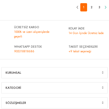
1
2
3
ÜCRETSİZ KARGO
KOLAY İADE
1000₺ ve üzeri alışverişlerde
14 Gün İçinde Ücretsiz İade
geçerli
WHATSAPP DESTEK
TAKSİT SEÇENEKLERİ
905318818686
+9 taksit seçeneği
KURUMSAL
KATEGORİ
SÖZLEŞMELER