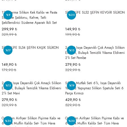
12'li Karma Silikon Kek Kalıbı ve Pasta
SİLİCOLİFE SL52 ŞEFİN KEVGİR SİLİKON
%9
%25
Süsleme Şablonu, Kahve, Tatlı
Şekillendirici Süsleme Aparatı İkili Set
299,99 ₺
149,90 ₺
329,99 ₺
199,90 ₺
SİLİCOLİFE SL54 ŞEFİN KAŞIK SİLİKON
2 Adet Isıya Dayanıklı Çok Amaçlı Silikon
%17
%15
Eldiven, Bulaşık Temizlik Yıkama Eldiveni
2’li Set Pembe
149,90 ₺
279,90 ₺
179,90 ₺
329,99 ₺
2 Adet Isıya Dayanıklı Çok Amaçlı Silikon
Silikon Mutfak Seti 6’lı, Isıya Dayanıklı
%15
%19
Eldiven, Bulaşık Temizlik Yıkama Eldiveni
Yanmaz Yapışmaz Silikon Spatula Seti 6
2’li Set Mavi
Parça Kırmızı
279,90 ₺
429,90 ₺
329,99 ₺
529,90 ₺
Onikiden Airfryer Silikon Pişirme Kabı ve
Onikiden Airfryer Silikon Pişirme Kabı ve
%30
%30
6’lı Kek Muffin Kalıbı Set- Tüm Hava
6’lı Kek Muffin Kalıbı Set- Tüm Hava