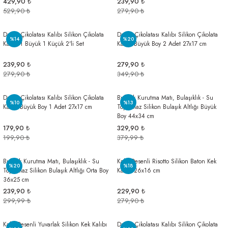
429,90 ₺
239,90 ₺
529,90 ₺
279,90 ₺
Dubai Çikolatası Kalıbı Silikon Çikolata
Dubai Çikolatası Kalıbı Silikon Çikolata
%14
%20
Kalıbı 1 Büyük 1 Küçük 2'li Set
Kalıbı Büyük Boy 2 Adet 27x17 cm
239,90 ₺
279,90 ₺
279,90 ₺
349,90 ₺
Dubai Çikolatası Kalıbı Silikon Çikolata
Bulaşık Kurutma Matı, Bulaşıklık - Su
%10
%13
Kalıbı Büyük Boy 1 Adet 27x17 cm
Toplamaz Silikon Bulaşık Altlığı Büyük
Boy 44x34 cm
179,90 ₺
329,90 ₺
199,90 ₺
379,99 ₺
Bulaşık Kurutma Matı, Bulaşıklık - Su
Kalp Desenli Risotto Silikon Baton Kek
%20
%18
Toplamaz Silikon Bulaşık Altlığı Orta Boy
Kalıbı 26x16 cm
36x25 cm
239,90 ₺
229,90 ₺
299,99 ₺
279,90 ₺
Kalp Desenli Yuvarlak Silikon Kek Kalıbı
Dubai Çikolatası Kalıbı Silikon Çikolata