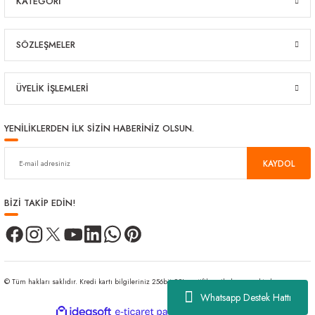
KATEGORİ
SÖZLEŞMELER
ÜYELİK İŞLEMLERİ
YENİLİKLERDEN İLK SİZİN HABERİNİZ OLSUN.
KAYDOL
BİZİ TAKİP EDİN!
© Tüm hakları saklıdır. Kredi kartı bilgileriniz 256bit SSL sertifikası ile korunmaktadır.
Whatsapp Destek Hattı
ideasoft
ile
e-