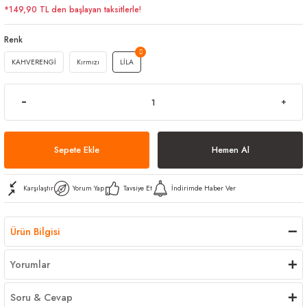
*149,90 TL den başlayan taksitlerle!
arı
iler
 Mikrofiber Bezler
Renk
ı
e Kovalar
KAHVERENGİ
Kırmızı
LİLA
ereçleri
apları
Sepete Ekle
Hemen Al
spenserleri
Karşılaştır
Yorum Yap
Tavsiye Et
İndirimde Haber Ver
Ürün Bilgisi
Yorumlar
Soru & Cevap