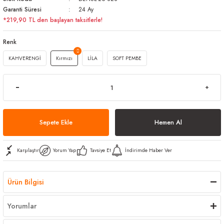
Garanti Süresi
24 Ay
arı
iler
 Mikrofiber Bezler
*219,90 TL den başlayan taksitlerle!
ı
e Kovalar
Renk
KAHVERENGİ
Kırmızı
LİLA
SOFT PEMBE
ereçleri
apları
spenserleri
Sepete Ekle
Hemen Al
Karşılaştır
Yorum Yap
Tavsiye Et
İndirimde Haber Ver
Ürün Bilgisi
Yorumlar