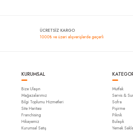
ÜCRETSİZ KARGO
1000₺ ve üzeri alışverişlerde geçerli
KURUMSAL
KATEGOR
Bize Ulaşın
Mutfak
Mağazalarımız
Servis & S
Bilgi Toplumu Hizmetleri
Sofra
Site Haritası
Pişirme
Franchising
Piknik
Hikayemiz
Bulaşık
Kurumsal Satış
Yemek Sakl