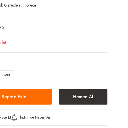
ık Gereçleri
,
Horeca
76
rle!
 PEMBE
Sepete Ekle
Hemen Al
vsiye Et
İndirimde Haber Ver