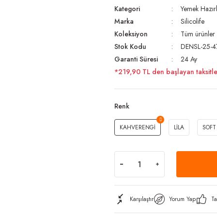
Kategori
Yemek Hazırl
Marka
Silicolife
Koleksiyon
Tüm ürünler
Stok Kodu
DENSL-25-4
Garanti Süresi
24 Ay
*219,90 TL den başlayan taksitle
Renk
KAHVERENGİ
LİLA
SOFT
Karşılaştır
Yorum Yap
Ta