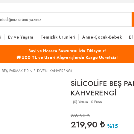
i
Ev ve Yaşam
Temizlik Ürünleri
Anne-Çocuk-Bebek
El
Bayi ve Horeca Başvurusu İçin Tıklayınız!
🚚 500 TL ve Üzeri Alışverişlerde Kargo Ücretsiz!
FE BEŞ PARMAK FIRIN ELDİVENİ KAHVERENGİ
SİLİCOLİFE BEŞ P
KAHVERENGİ
(0) Yorum - 0 Puan
259,90 ₺
219,90 ₺
%15