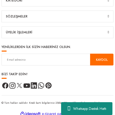
KATEGORİ
SÖZLEŞMELER
ÜYELİK İŞLEMLERİ
YENİLİKLERDEN İLK SİZİN HABERİNİZ OLSUN.
KAYDOL
BİZİ TAKİP EDİN!
© Tüm hakları saklıdır. Kredi kartı bilgileriniz 256bit SSL sertifikası ile korunmaktadır.
Whatsapp Destek Hattı
ideasoft
ile
e-