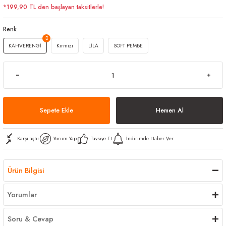
*199,90 TL den başlayan taksitlerle!
arı
iler
 Mikrofiber Bezler
Renk
ı
e Kovalar
KAHVERENGİ
Kırmızı
LİLA
SOFT PEMBE
ereçleri
apları
Sepete Ekle
Hemen Al
spenserleri
Karşılaştır
Yorum Yap
Tavsiye Et
İndirimde Haber Ver
Ürün Bilgisi
Yorumlar
Soru & Cevap