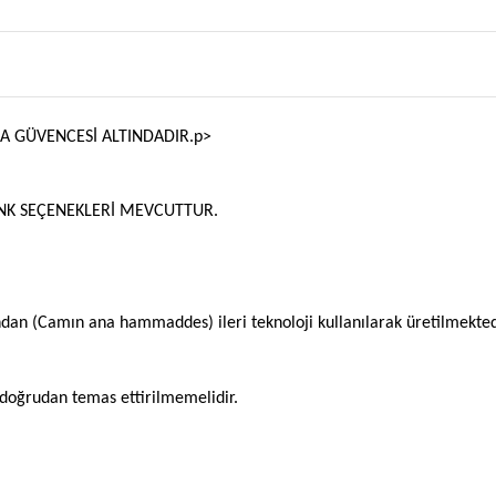
MA GÜVENCESİ ALTINDADIR.
p>
ENK SEÇENEKLERİ MEVCUTTUR.
undan (Camın ana hammaddes) ileri teknoloji kullanılarak üretilmekted
na doğrudan temas ettirilmemelidir.