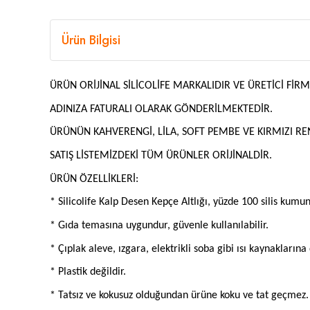
Ürün Bilgisi
ÜRÜN ORİJİNAL SİLİCOLİFE MARKALIDIR VE ÜRETİCİ FİR
ADINIZA FATURALI OLARAK GÖNDERİLMEKTEDİR.
ÜRÜNÜN KAHVERENGİ, LİLA, SOFT PEMBE VE KIRMIZI R
SATIŞ LİSTEMİZDEKİ TÜM ÜRÜNLER ORİJİNALDİR.
ÜRÜN ÖZELLİKLERİ:
* Silicolife Kalp Desen Kepçe Altlığı, yüzde 100 silis kum
* Gıda temasına uygundur, güvenle kullanılabilir.
* Çıplak aleve, ızgara, elektrikli soba gibi ısı kaynakları
* Plastik değildir.
* Tatsız ve kokusuz olduğundan ürüne koku ve tat geçmez.