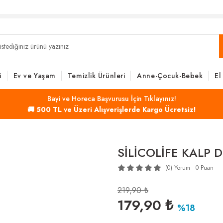
i
Ev ve Yaşam
Temizlik Ürünleri
Anne-Çocuk-Bebek
El
Bayi ve Horeca Başvurusu İçin Tıklayınız!
🚚 500 TL ve Üzeri Alışverişlerde Kargo Ücretsiz!
SİLİCOLİFE KALP D
(0) Yorum - 0 Puan
219,90 ₺
179,90 ₺
%18