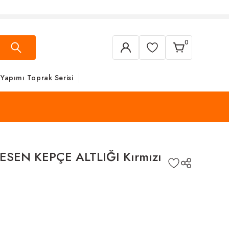
SAAT 14:00'A KADAR VERECEĞİNİZ SİPA
0
 Yapımı Toprak Serisi
ESEN KEPÇE ALTLIĞI Kırmızı