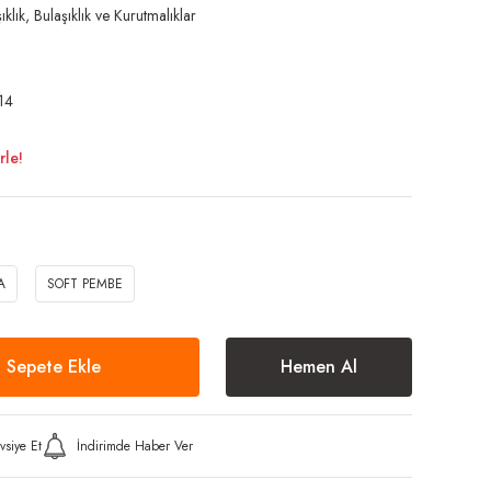
ıklık, Bulaşıklık ve Kurutmalıklar
14
rle!
A
SOFT PEMBE
Sepete Ekle
Hemen Al
vsiye Et
İndirimde Haber Ver