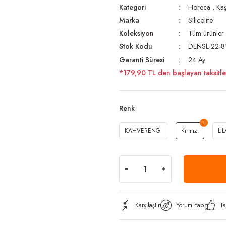
Kategori
Horeca
,
Kaş
Marka
Silicolife
Koleksiyon
Tüm ürünler
Stok Kodu
DENSL-22-8
Garanti Süresi
24 Ay
*179,90 TL den başlayan taksitle
Renk
KAHVERENGİ
Kırmızı
LİL
Karşılaştır
Yorum Yap
Ta