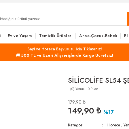
i
Ev ve Yaşam
Temizlik Ürünleri
Anne-Çocuk-Bebek
El
Bayi ve Horeca Başvurusu İçin Tıklayınız!
🚚 500 TL ve Üzeri Alışverişlerde Kargo Ücretsiz!
SİLİCOLİFE SL54 Ş
(0) Yorum - 0 Puan
179,90 ₺
149,90 ₺
%17
Kategori
Horeca
,
Yem