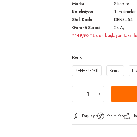
Marka
Silicolife
Koleksiyon
Tüm ürünler
Stok Kodu
DENSL-54
Garanti Süresi
24 Ay
*149,90 TL den başlayan taksitle
Renk
KAHVERENGİ
Kırmızı
LİL
Karşılaştır
Yorum Yap
Ta