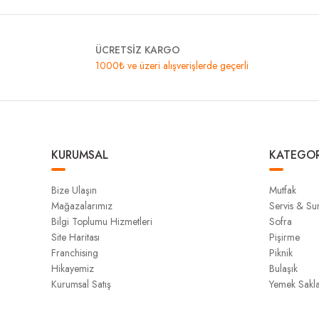
ÜCRETSİZ KARGO
1000₺ ve üzeri alışverişlerde geçerli
KURUMSAL
KATEGOR
Bize Ulaşın
Mutfak
Mağazalarımız
Servis & S
Bilgi Toplumu Hizmetleri
Sofra
Site Haritası
Pişirme
Franchising
Piknik
Hikayemiz
Bulaşık
Kurumsal Satış
Yemek Sakl