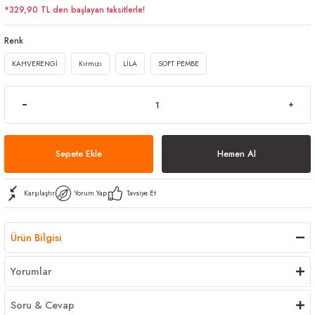
*329,90 TL den başlayan taksitlerle!
arı
iler
 Mikrofiber Bezler
Renk
ı
e Kovalar
KAHVERENGİ
Kırmızı
LİLA
SOFT PEMBE
ereçleri
apları
Sepete Ekle
Hemen Al
spenserleri
Karşılaştır
Yorum Yap
Tavsiye Et
Ürün Bilgisi
Yorumlar
Soru & Cevap