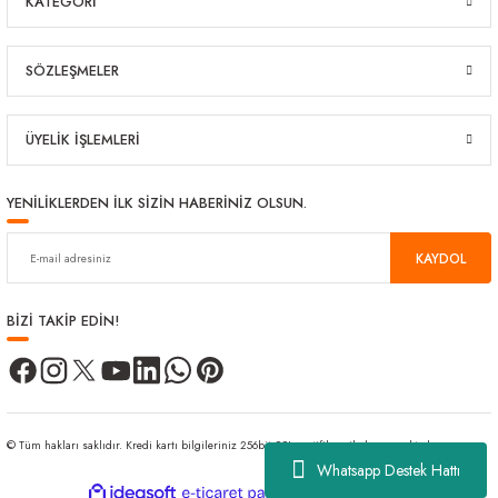
KATEGORİ
SÖZLEŞMELER
ÜYELİK İŞLEMLERİ
YENİLİKLERDEN İLK SİZİN HABERİNİZ OLSUN.
KAYDOL
BİZİ TAKİP EDİN!
© Tüm hakları saklıdır. Kredi kartı bilgileriniz 256bit SSL sertifikası ile korunmaktadır.
Whatsapp Destek Hattı
ideasoft
ile
e-