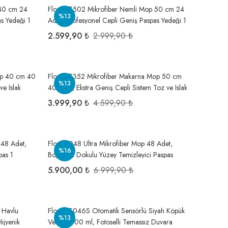
 40 cm 24
Flora FT502 Mikrofiber Nemli Mop 50 cm 24
%13
s Yedeği 1
Adet, Profesyonel Cepli Geniş Paspas Yedeği 1
Koli=24 Adet
2.599,90 ₺
2.999,90 ₺
op 40 cm 40
Flora FT352 Mikrofiber Makarna Mop 50 cm
%13
ve Islak
40 Adet, Ekstra Geniş Cepli Sistem Toz ve Islak
t
Zemin Paspas Yedeği 1 Koli=40 Adet
3.999,90 ₺
4.599,90 ₺
 48 Adet,
Flora F048 Ultra Mikrofiber Mop 48 Adet,
%16
pas 1
Boğumlu Dokulu Yüzey Temizleyici Paspas
Yedeği ! Koli=48 Adet
5.900,00 ₺
6.999,90 ₺
t Havlu
Flosoft F046S Otomatik Sensörlü Siyah Köpük
%13
ijyenik
Verici 1000 ml, Fotoselli Temassız Duvara