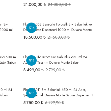
ü)
Monte Köpük Dispenseri Sabunluk 1 Koli=12
21.000,00 ₺
24.000,00 ₺
Adet
h Sıvı
Flosoft F052 Sensörlü Fotoselli Sıvı Sabunluk ve
%14
i 1000 ml
Dezenfektan Dispenseri 1000 ml Duvara Monte
jyen 1
Otomatik Temassız Hijyen 1 Koli=12 Adet
18.500,00 ₺
21.500,00 ₺
erici 500 ml
Flosoft F016 Krom Sıvı Sabunluk 650 ml 24
%13
öpük Sabun
Adet, Şık Tasarım Duvara Monte Sabun
Dispenseri 1 Koli=24 Adet
8.499,00 ₺
9.799,00 ₺
650 ml 24
Flosoft F011 Sıvı Sabunluk 650 ml 24 Adet,
%15
Sabun
Şeffaf Hazneli Duvara Monte Sabun Dispenseri 1
Koli=24 Adet
5.750,00 ₺
6.799,90 ₺