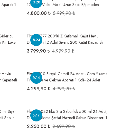
%20
 Aparatı 1
12 Adet, Vidalı Metal Uzun Saplı Eğilmeden
Temizlik Aparatı 1 Koli=12 Adet
4.800,00 ₺
5.999,90 ₺
iderici,
Flosoft F177 200’lü Z Katlamalı Kağıt Havlu
%24
 Kir Leke
Dispenseri 12 Adet Siyah, 200 Kağıt Kapasiteli
t
Duvara Monte Hijyenik Havluluk 1 Koli=12 Adet
3.799,90 ₺
4.999,90 ₺
t Havlu
Flora F010 Fırçalı Camsil 24 Adet - Cam Yıkama
%14
 Kapasiteli
Fırçalama ve Çekme Aparatı 1 Koli=24 Adet
oli=12 Adet
4.299,90 ₺
4.999,90 ₺
0 ml Siyah
Flosoft F032 Eko Sıvı Sabunluk 500 ml 24 Adet,
%17
eli Sabun
Duvara Monte Şeffaf Hazneli Sabun Dispenseri 1
Koli=24 adet
2.250,00 ₺
2.699,90 ₺