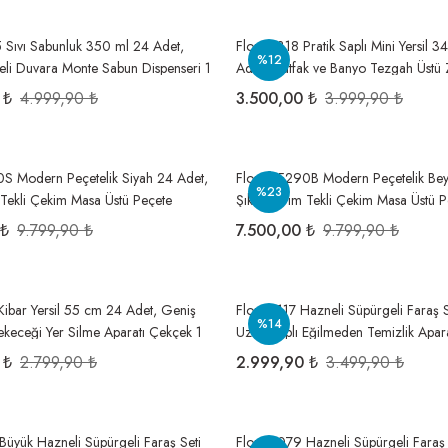
5 Sıvı Sabunluk 350 ml 24 Adet,
Flora F318 Pratik Saplı Mini Yersil 
%12
eli Duvara Monte Sabun Dispenseri 1
Adet, Mutfak ve Banyo Tezgah Üstü
et
Çekeceği Çekçek 1 Koli=48 Adet
 ₺
4.999,90 ₺
3.500,00 ₺
3.999,90 ₺
0S Modern Peçetelik Siyah 24 Adet,
Flosoft F290B Modern Peçetelik Be
%23
 Tekli Çekim Masa Üstü Peçete
Şık Tasarım Tekli Çekim Masa Üstü P
1 Koli=24 Adet
Dispenseri 1 Koli=24 Adet
 ₺
9.799,90 ₺
7.500,00 ₺
9.799,90 ₺
Kibar Yersil 55 cm 24 Adet, Geniş
Flora F117 Hazneli Süpürgeli Faraş S
%14
keceği Yer Silme Aparatı Çekçek 1
Uzun Saplı Eğilmeden Temizlik Apara
et
Adet
 ₺
2.799,90 ₺
2.999,90 ₺
3.499,90 ₺
Büyük Hazneli Süpürgeli Faraş Seti
Flora F079 Hazneli Süpürgeli Faraş 