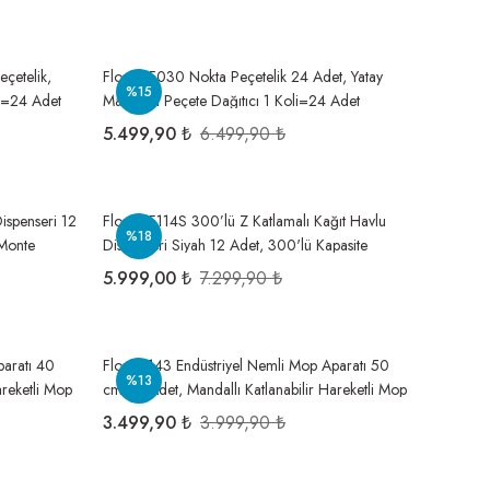
çetelik,
Flosoft F030 Nokta Peçetelik 24 Adet, Yatay
%15
li=24 Adet
Masaüstü Peçete Dağıtıcı 1 Koli=24 Adet
5.499,90 ₺
6.499,90 ₺
ispenseri 12
Flosoft F114S 300’lü Z Katlamalı Kağıt Havlu
%18
 Monte
Dispenseri Siyah 12 Adet, 300'lü Kapasite
Duvara Monte Hijyenik Havluluk 1 Koli=12 Adet
5.999,00 ₺
7.299,90 ₺
paratı 40
Flora F143 Endüstriyel Nemli Mop Aparatı 50
%13
areketli Mop
cm 24 Adet, Mandallı Katlanabilir Hareketli Mop
Başlığı 1 Koli=24 Adet
3.499,90 ₺
3.999,90 ₺