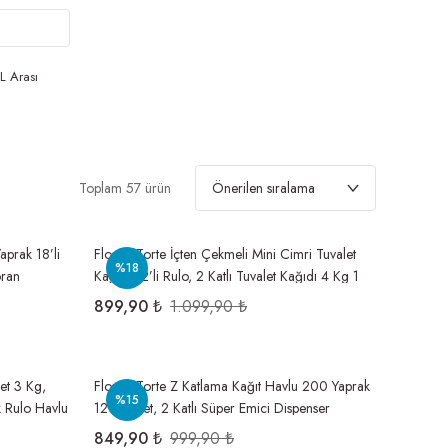
L Arası
Toplam 57 ürün
aprak 18’li
Flosoft Torte İçten Çekmeli Mini Cimri Tuvalet
%18
oran
Kağıdı 12’li Rulo, 2 Katlı Tuvalet Kağıdı 4 Kg 1
Koli
899,90 ₺
1.099,90 ₺
ket 3 Kg,
Flosoft Torte Z Katlama Kağıt Havlu 200 Yaprak
%15
k Rulo Havlu
12’li Paket, 2 Katlı Süper Emici Dispenser
Havlusu 1 Koli
849,90 ₺
999,90 ₺