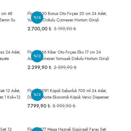
34 cm 48
Flora F320 Bonus Oto Fırçası 20 cm 24 Adet,
%16
 Zemin Su
Yumuşak Dokulu Çizmeyen Hortum Girişli
Araba Yıkama Fırçası 1 Koli=24 Adet
2.700,00 ₺
3.199,90 ₺
yaz 24 Adet,
Flora F166 Kibar Oto Fırçası Eko 17 cm 24
%12
eçete
Adet, Çizmeyen Yumuşak Dokulu Hortum Girişli
Araba Yıkama Fırçası 1 Koli=24 Adet
2.299,90 ₺
2.599,90 ₺
eti 12 Adet,
Flosoft F091 Köpük Sabunluk 700 ml 24 Adet,
%13
tı 1 Koli=12
Duvara Monte Ekonomik Köpük Verici Dispenser
1 Koli=24 Adet
7.799,90 ₺
8.999,90 ₺
Seti 12
Flora F077 Mega Hazneli Süpürgeli Faraş Seti