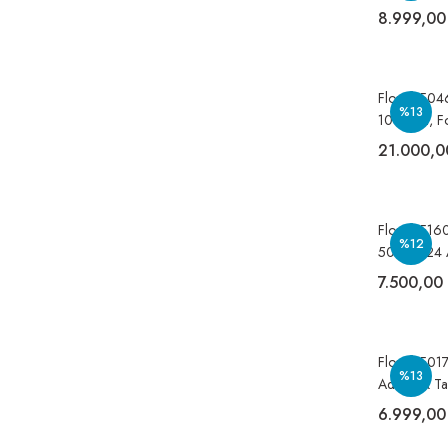
Hijyenik Hav
8.999,00
Flosoft F04
%13
1000 ml, Fo
Köpük Dispe
21.000,0
Flosoft F160
%12
500 ml 24 
Köpük Sabun
7.500,00
Flosoft F01
%13
Adet, Şık T
Dispenseri 
6.999,00