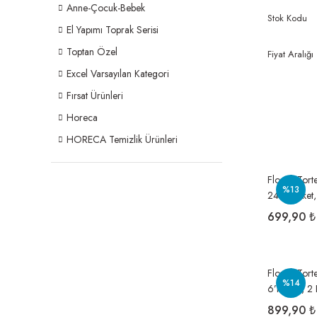
Anne-Çocuk-Bebek
Stok Kodu
El Yapımı Toprak Serisi
Toptan Özel
Fiyat Aralığı
Excel Varsayılan Kategori
Fırsat Ürünleri
Horeca
HORECA Temizlik Ürünleri
Flosoft Tor
%13
24’lü Paket
699,90 ₺
Flosoft Tort
%14
6’lı Rulo, 2
4 Kg 1 Koli
899,90 ₺