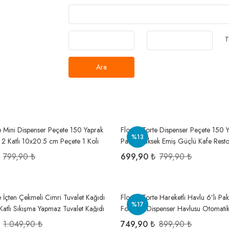
T
Ara
te Mini Dispenser Peçete 150 Yaprak
Flosoft Torte Dispenser Peçete 150 Y
%13
, 2 Katlı 10x20.5 cm Peçete 1 Koli
Paket, Yüksek Emiş Güçlü Kafe Rest
Peçetesi 1 Koli
799,90 ₺
699,90 ₺
799,90 ₺
e İçten Çekmeli Cimri Tuvalet Kağıdı
Flosoft Torte Hareketli Havlu 6’lı Pa
%17
 Katlı Sıkışma Yapmaz Tuvalet Kağıdı
Fotoselli Dispenser Havlusu Otomati
21 Cm
1.049,90 ₺
749,90 ₺
899,90 ₺