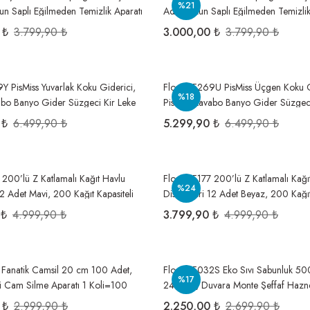
%21
un Saplı Eğilmeden Temizlik Aparatı
Adet, Uzun Saplı Eğilmeden Temizlik
det
Koli=12 Adet
 ₺
3.799,90 ₺
3.000,00 ₺
3.799,90 ₺
9Y PisMiss Yuvarlak Koku Giderici,
Flosoft F269U PisMiss Üçgen Koku G
%18
abo Banyo Gider Süzgeci Kir Leke
Pisuvar Lavabo Banyo Gider Süzgeci
ün Etkili 1 Koli=96 Adet
Tutmaz 30 Gün Etkili 1 Koli=96 Ade
 ₺
6.499,90 ₺
5.299,90 ₺
6.499,90 ₺
7 200’lü Z Katlamalı Kağıt Havlu
Flosoft F177 200’lü Z Katlamalı Kağı
%24
12 Adet Mavi, 200 Kağıt Kapasiteli
Dispenseri 12 Adet Beyaz, 200 Kağıt
e Hijyenik Havluluk 1 Koli=12 Adet
Duvara Monte Hijyenik Havluluk 1 K
 ₺
4.999,90 ₺
3.799,90 ₺
4.999,90 ₺
 Fanatik Camsil 20 cm 100 Adet,
Flosoft F032S Eko Sıvı Sabunluk 50
%17
kli Cam Silme Aparatı 1 Koli=100
24 Adet, Duvara Monte Şeffaf Hazn
Dispenseri 1 Koli=24 adet
 ₺
2.999,90 ₺
2.250,00 ₺
2.699,90 ₺