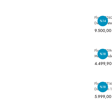
Flosoft F26
%14
Desenli Yata
Koli=24 Ad
9.500,00
Flosoft F09
%18
Mavi 12 Ade
Monte Tuval
4.499,90
Flosoft F11
%18
Dispenseri 
Monte Hijye
5.999,00