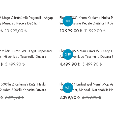
2 Meşe Görünümlü Peçetelik, Ahşap
Flosoft F031 Krom Kaplama Nokta Pe
%8
y Masaüstü Peçete Dağıtıcı 1
Yatay Masaüstü Peçete Dağıtıcı 1 Ko
et
 ₺
10.999,00 ₺
10.999,00 ₺
11.999,00 ₺
6M Mini Cimri WC Kağıt Dispenseri
Flosoft F096 Mini Cimri WC Kağıt D
%18
t, Hijyenik ve Tasarruflu Duvara
Adet, Hijyenik ve Tasarruflu Duvara
et Kağıdı Verici
Tuvalet Kağıdı Verici
 ₺
5.499,90 ₺
4.499,90 ₺
5.499,90 ₺
4 300’lü Z Katlamalı Kağıt Havlu
Flora F144 Endüstriyel Nemli Mop A
%11
12 Adet, 300'lü Kapasite Duvara
cm 24 Adet, Mandallı Katlanabilir H
nik Havluluk 1 Koli=12 Adet
Başlığı 1 Koli=24 Adet
 ₺
7.299,90 ₺
3.399,90 ₺
3.799,90 ₺