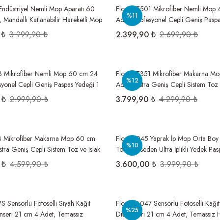
Endüstriyel Nemli Mop Aparatı 60
Flora FT501 Mikrofiber Nemli Mop
%11
 Mandallı Katlanabilir Hareketli Mop
Adet, Profesyonel Cepli Geniş Paspa
oli=24 Adet
Koli=24 Adet
 ₺
3.999,90 ₺
2.399,90 ₺
2.699,90 ₺
3 Mikrofiber Nemli Mop 60 cm 24
Flora FT351 Mikrofiber Makarna M
%12
syonel Cepli Geniş Paspas Yedeği 1
Adet, Ekstra Geniş Cepli Sistem Toz 
et
Zemin Paspas Yedeği 1 Koli=40 Ade
 ₺
2.999,90 ₺
3.799,90 ₺
4.299,90 ₺
3 Mikrofiber Makarna Mop 60 cm
Flora F045 Yaprak İp Mop Orta Boy
%10
tra Geniş Cepli Sistem Toz ve Islak
Toz Hapseden Ultra İplikli Yedek Pas
s Yedeği 1 Koli=40 Adet
Koli=48 Adet
 ₺
4.599,90 ₺
3.600,00 ₺
3.999,90 ₺
S Sensörlü Fotoselli Siyah Kağıt
Flosoft F047 Sensörlü Fotoselli Kağı
%25
nseri 21 cm 4 Adet, Temassız
Dispenseri 21 cm 4 Adet, Temassız H