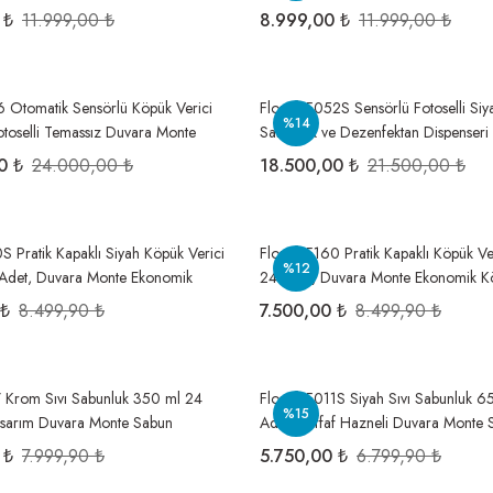
lu Verici 1 Koli=4 Adet (Adaptörlü)
Havlu Verici 1 Koli=4 Adet (Adaptörl
 ₺
11.999,00 ₺
8.999,00 ₺
11.999,00 ₺
6 Otomatik Sensörlü Köpük Verici
Flosoft F052S Sensörlü Fotoselli Siya
%14
toselli Temassız Duvara Monte
Sabunluk ve Dezenfektan Dispenser
nseri Sabunluk 1 Koli=12 Adet
Duvara Monte Otomatik Temassız Hi
0 ₺
24.000,00 ₺
18.500,00 ₺
21.500,00 ₺
Koli=12 Adet
S Pratik Kapaklı Siyah Köpük Verici
Flosoft F160 Pratik Kapaklı Köpük V
%12
Adet, Duvara Monte Ekonomik
24 Adet, Duvara Monte Ekonomik K
 Dispenseri 1 Koli=24 Adet
Dispenseri 1 Koli=24 Adet
 ₺
8.499,90 ₺
7.500,00 ₺
8.499,90 ₺
7 Krom Sıvı Sabunluk 350 ml 24
Flosoft F011S Siyah Sıvı Sabunluk 
%15
asarım Duvara Monte Sabun
Adet, Şeffaf Hazneli Duvara Monte 
1 Koli=24 Adet
Dispenseri 1 Koli=24 Adet
 ₺
7.999,90 ₺
5.750,00 ₺
6.799,90 ₺