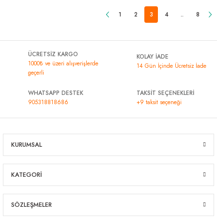
1
2
3
4
..
8
ÜCRETSİZ KARGO
KOLAY İADE
1000₺ ve üzeri alışverişlerde
14 Gün İçinde Ücretsiz İade
geçerli
WHATSAPP DESTEK
TAKSİT SEÇENEKLERİ
905318818686
+9 taksit seçeneği
KURUMSAL
KATEGORİ
SÖZLEŞMELER