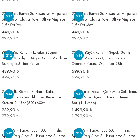
2’li Bebek Banyo Su Kovası ve Maşrapası
2’li Bebek Banyo Su Kovası ve Maşrapası
%25
%25
Seti, Saplı Oluklu Kova 13lt ve Maşrapa
Seti, Saplı Oluklu Kova 13lt ve Maşrapa
1,5lt Set Yeşil
1,5lt Set Mavi
449,90 ₺
449,90 ₺
599,90 ₺
599,90 ₺
Büyük Boy Katlanır Lavabo Süzgeci,
38 litre Büyük Katlanır Sepet, Geniş
%12
%14
Silikon Akordiyon Meyve Sebze Ayarlanır
Hacimli Akordiyon Çamaşır Selesi
Süzgeç 6,3 Litre Kahve
Oyuncak Kutusu Organizer 38lt
439,90 ₺
599,90 ₺
499,90 ₺
699,90 ₺
2 Adet İki Bölmeli Saklama Kabı,
Twin Turbo Pedallı Çelik Mop Set, Temiz
%14
%17
Taşınabilir Kahvaltılık Diyet Beslenme
ve Kirli Suyu Ayıran Otomatik Temizlik
Kutusu 2’li Set (600+600ml)
Seti (1+1 Mop)
239,90 ₺
1.499,90 ₺
279,90 ₺
1.799,90 ₺
Tigerli Sıvı Püskürtücü 1000 ml, Fısfıs
Tigerli Sıvı Püskürtücü 500 ml, Fısfıs
%17
%13
Spreyli Yağ Sirke Su Püskürtme Sulama
Spreyli Yağ Sirke Su Püskürtme Sulama