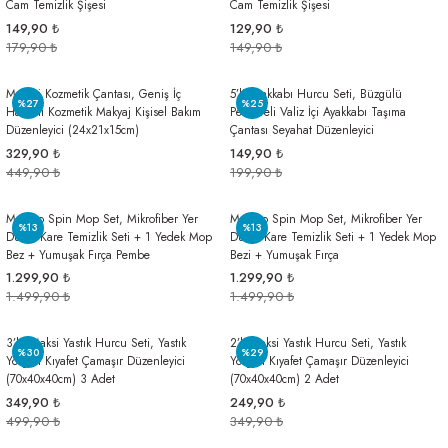
Cam Temizlik Şişesi
Cam Temizlik Şişesi
149,90 ₺
129,90 ₺
179,90 ₺
149,90 ₺
Makyaj Kozmetik Çantası, Geniş İç
5’li Ayakkabı Hurcu Seti, Büzgülü
%27
%25
Hacimli Kozmetik Makyaj Kişisel Bakım
Pencereli Valiz İçi Ayakkabı Taşıma
Düzenleyici (24x21x15cm)
Çantası Seyahat Düzenleyici
329,90 ₺
149,90 ₺
449,90 ₺
199,90 ₺
Mopigo Spin Mop Set, Mikrofiber Yer
Mopigo Spin Mop Set, Mikrofiber Yer
%13
%13
Duvar Kare Temizlik Seti + 1 Yedek Mop
Duvar Kare Temizlik Seti + 1 Yedek Mop
Bez + Yumuşak Fırça Pembe
Bezi + Yumuşak Fırça
1.299,90 ₺
1.299,90 ₺
1.499,90 ₺
1.499,90 ₺
3’lü Maksi Yastık Hurcu Seti, Yastık
2’li Maksi Yastık Hurcu Seti, Yastık
%30
%29
Yorgan Kıyafet Çamaşır Düzenleyici
Yorgan Kıyafet Çamaşır Düzenleyici
(70x40x40cm) 3 Adet
(70x40x40cm) 2 Adet
349,90 ₺
249,90 ₺
499,90 ₺
349,90 ₺