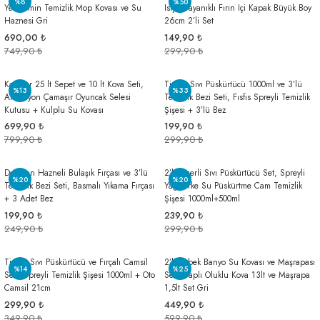
%8
%50
Yer Zemin Temizlik Mop Kovası ve Su
Isıya Dayanıklı Fırın Içi Kapak Büyük Boy
Haznesi Gri
26cm 2’li Set
690,00 ₺
149,90 ₺
749,90 ₺
299,90 ₺
Katlanır 25 lt Sepet ve 10 lt Kova Seti,
Tigerli Sıvı Püskürtücü 1000ml ve 3’lü
%13
%33
Akordiyon Çamaşır Oyuncak Selesi
Temizlik Bezi Seti, Fısfıs Spreyli Temizlik
Kutusu + Kulplu Su Kovası
Şişesi + 3’lü Bez
699,90 ₺
199,90 ₺
799,90 ₺
299,90 ₺
Deterjan Hazneli Bulaşık Fırçası ve 3’lü
2’li Tigerli Sıvı Püskürtücü Set, Spreyli
%20
%20
Temizlik Bezi Seti, Basmalı Yıkama Fırçası
Yağ Sirke Su Püskürtme Cam Temizlik
+ 3 Adet Bez
Şişesi 1000ml+500ml
199,90 ₺
239,90 ₺
249,90 ₺
299,90 ₺
Tigerli Sıvı Püskürtücü ve Fırçalı Camsil
2’li Bebek Banyo Su Kovası ve Maşrapası
%14
%25
Seti, Spreyli Temizlik Şişesi 1000ml + Oto
Seti, Saplı Oluklu Kova 13lt ve Maşrapa
Camsil 21cm
1,5lt Set Gri
299,90 ₺
449,90 ₺
349,90 ₺
599,90 ₺