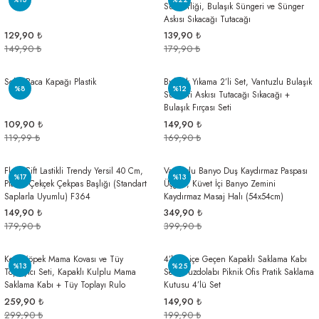
Süngerliği, Bulaşık Süngeri ve Sünger
arı
iler
 Mikrofiber Bezler
Askısı Sıkacağı Tutacağı
129,90 ₺
139,90 ₺
149,90 ₺
179,90 ₺
ı
e Kovalar
Soba Baca Kapağı Plastik
Bulaşık Yıkama 2’li Set, Vantuzlu Bulaşık
ereçleri
apları
%8
%12
Süngeri Askısı Tutacağı Sıkacağı +
Bulaşık Fırçası Seti
109,90 ₺
149,90 ₺
119,99 ₺
169,90 ₺
spenserleri
Flora Çift Lastikli Trendy Yersil 40 Cm,
Vantuzlu Banyo Duş Kaydırmaz Paspası
%17
%13
Plastik Çekçek Çekpas Başlığı (Standart
Üçgen, Küvet İçi Banyo Zemini
Saplarla Uyumlu) F364
Kaydırmaz Masaj Halı (54x54cm)
149,90 ₺
349,90 ₺
179,90 ₺
399,90 ₺
Kedi Köpek Mama Kovası ve Tüy
4’lü İç içe Geçen Kapaklı Saklama Kabı
%13
%25
Toplayıcı Seti, Kapaklı Kulplu Mama
Seti, Buzdolabı Piknik Ofis Pratik Saklama
Saklama Kabı + Tüy Toplayı Rulo
Kutusu 4’lü Set
259,90 ₺
149,90 ₺
299,90 ₺
199,90 ₺