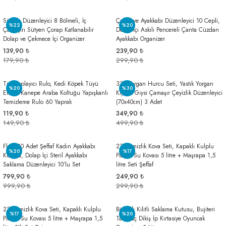
Sütyen Düzenleyici 8 Bölmeli, İç
Çanta ve Ayakkabı Düzenleyici 10 Cepli,
%22
%20
Çamaşırı Sütyen Çorap Katlanabilir
Dolap İçi Askılı Pencereli Çanta Cüzdan
Dolap ve Çekmece İçi Organizer
Ayakkabı Organizer
139,90 ₺
239,90 ₺
179,90 ₺
299,90 ₺
Tüy Toplayıcı Rulo, Kedi Köpek Tüyü
3’lü Yorgan Hurcu Seti, Yastık Yorgan
%20
%30
Elbise Kanepe Araba Koltuğu Yapışkanlı
Kıyafet Giysi Çamaşır Çeyizlik Düzenleyici
Temizleme Rulo 60 Yaprak
(70x40cm) 3 Adet
119,90 ₺
349,90 ₺
149,90 ₺
499,90 ₺
Flora 10 Adet Şeffaf Kadın Ayakkabı
2’li Temizlik Kova Seti, Kapaklı Kulplu
%20
%17
Kutusu, Dolap İçi Steril Ayakkabı
Plastik Su Kovası 5 litre + Maşrapa 1,5
Saklama Düzenleyici 10’lu Set
litre Seti Şeffaf
799,90 ₺
249,90 ₺
999,90 ₺
299,90 ₺
2’li Temizlik Kova Seti, Kapaklı Kulplu
Bölmeli Kilitli Saklama Kutusu, Bujiteri
%17
%20
Plastik Su Kovası 5 litre + Maşrapa 1,5
Takı İlaç Dikiş İp Kırtasiye Oyuncak