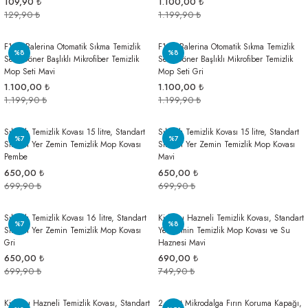
109,90 ₺
1.100,00 ₺
129,90 ₺
1.199,90 ₺
F139 Balerina Otomatik Sıkma Temizlik
F139 Balerina Otomatik Sıkma Temizlik
%8
%8
Seti, Döner Başlıklı Mikrofiber Temizlik
Seti, Döner Başlıklı Mikrofiber Temizlik
Mop Seti Mavi
Mop Seti Gri
1.100,00 ₺
1.100,00 ₺
1.199,90 ₺
1.199,90 ₺
Sıkmalı Temizlik Kovası 15 litre, Standart
Sıkmalı Temizlik Kovası 15 litre, Standart
%7
%7
Sıkmalı Yer Zemin Temizlik Mop Kovası
Sıkmalı Yer Zemin Temizlik Mop Kovası
Pembe
Mavi
650,00 ₺
650,00 ₺
699,90 ₺
699,90 ₺
Sıkmalı Temizlik Kovası 16 litre, Standart
Kirli Su Hazneli Temizlik Kovası, Standart
%7
%8
Sıkmalı Yer Zemin Temizlik Mop Kovası
Yer Zemin Temizlik Mop Kovası ve Su
Gri
Haznesi Mavi
650,00 ₺
690,00 ₺
699,90 ₺
749,90 ₺
Kirli Su Hazneli Temizlik Kovası, Standart
2 Adet Mikrodalga Fırın Koruma Kapağı,