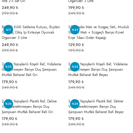
litre 2’li Set Gri
Organizer 3 Litre
249,90 ₺
199,90 ₺
299,90 ₺
249,90 ₺
Bölmeli Kilitli Saklama Kutusu, Bujiteri
2’li Lavabo Matı ve Süzgeç Seti, Musluk
%17
%35
Takı İlaç Dikiş İp Kırtasiye Oyuncak
Sünger Matı + Süzgeçli Banyo Küvet
Organizer 3 Litre
Evye Tıkacı Gider Kapağı
249,90 ₺
129,90 ₺
299,90 ₺
199,90 ₺
2 Adet Yapışkanlı Köşeli Raf, Vidalama
2 Adet Yapışkanlı Köşeli Raf, Vidalama
%28
%28
Gerektirmeyen Banyo Duş Şampuan
Gerektirmeyen Banyo Duş Şampuan
Mutfak Baharat Rafı Gri
Mutfak Baharat Rafı Beyaz
179,90 ₺
179,90 ₺
249,90 ₺
249,90 ₺
2 Adet Yapışkanlı Plastik Raf, Delme
2 Adet Yapışkanlı Plastik Raf, Delme
%28
%28
Vida Gerektirmeyen Banyo Duş
Vida Gerektirmeyen Banyo Duş
Şampuan Mutfak Baharat Rafı Gri
Şampuan Mutfak Baharat Rafı Beyaz
179,90 ₺
179,90 ₺
249,90 ₺
249,90 ₺