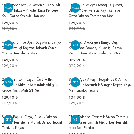
Kapı Stoper Seti, 3 Kademeli Kapı Altı
Teddy Sırt ve Ayak Masaj Duş Matı,
%35
%33
Tutucu Takoz + 4 Adet Kapı Pencere
Banyo Küvet Vantuz Kaymaz Tabanlı
Kolu Darbe Önleyici Tampon
Ovma Yıkama Temizleme Matı
129,90 ₺
199,90 ₺
199,90 ₺
299,90 ₺
Vantuzlu Sırt ve Ayak Duş Matı, Banyo
Vantuzlu Dikdörtgen Banyo Duş
%25
%18
Duş Küvet İçi Kaymaz Tabanlı Ovma
Kaydırmaz Paspas, Küvet İçi Banyo
Yıkama Temizleme Matı
Zemini Ayak Masaj Halısı (70x36cm)
149,90 ₺
329,90 ₺
199,90 ₺
399,90 ₺
2 Adet Silikon Tezgah Üstü Altlık,
Silikon Çok Amaçlı Tezgah Üstü Altlık,
%28
%15
Yağdanlık Sirkelik Sabunluk Altlığı +
Yağdanlık Sabunluk Sünger Kepçe Kaşık
Kepçe Kaşık Matı 2’li Set
Matı Lavabo Tepsisi
129,90 ₺
109,90 ₺
179,90 ₺
129,90 ₺
Silikon Başlıklı Fırça, Bulaşık Yıkama
F139 Balerina Otomatik Sıkma Temizlik
%15
%8
Lavabo Temizleme Mutfak Banyo Tezgah
Seti, Döner Başlıklı Mikrofiber Temizlik
Temizlik Fırçası
Mop Seti Pembe